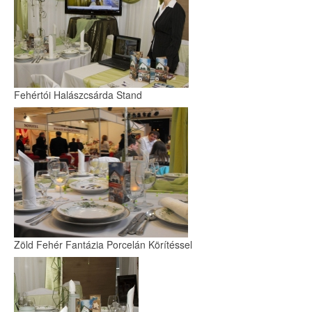
Fehértói Halászcsárda Stand
Zöld Fehér Fantázia Porcelán Körítéssel