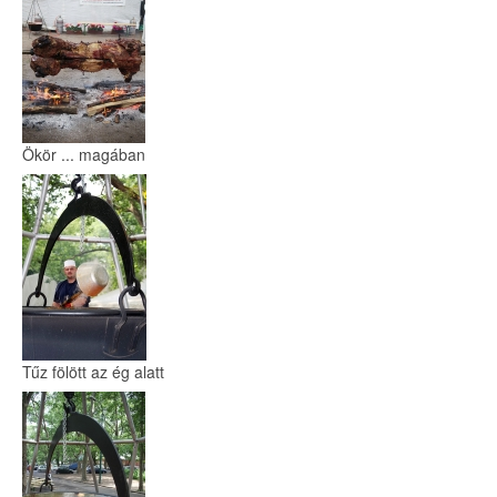
Ökör ... magában
Tűz fölött az ég alatt