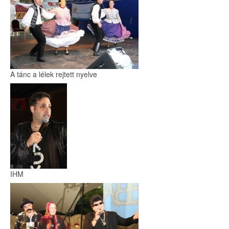
A tánc a lélek rejtett nyelve
IHM