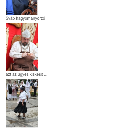
Sváb hagyományörző
azt az ügyes kiskésit ...