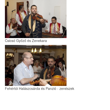
Csicsó Győző és Zenekara
Fehértói Halászcsárda és Panzió - zenészek