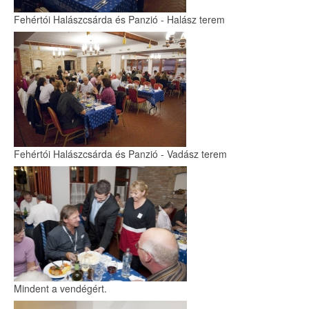
Fehértói Halászcsárda és Panzió - Halász terem
Fehértói Halászcsárda és Panzió - Vadász terem
Mindent a vendégért.