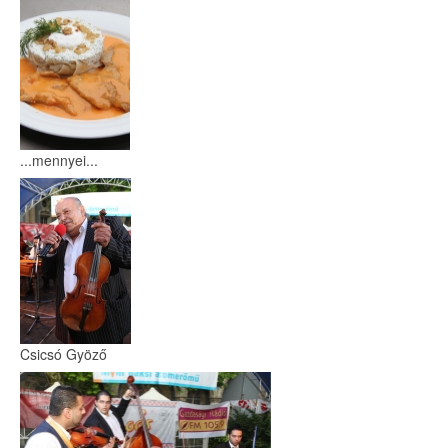
...mennyei...
Csicsó Gyöző