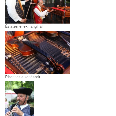
És a zenének hanginál...
Pihennek a zenészek