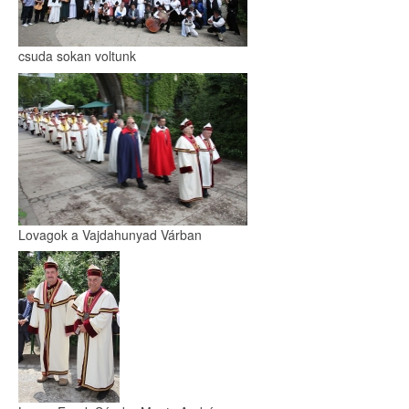
csuda sokan voltunk
Lovagok a Vajdahunyad Várban