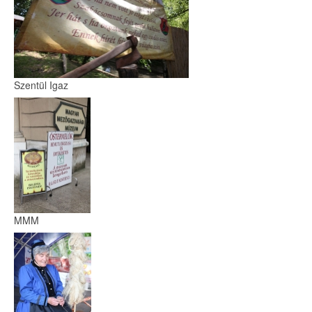
Szentül Igaz
MMM