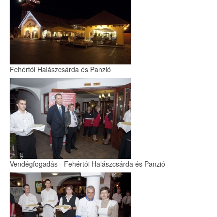
Fehértói Halászcsárda és Panzió
Vendégfogadás - Fehértói Halászcsárda és Panzió