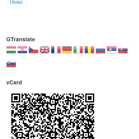
Utolsó
GTranslate
vCard