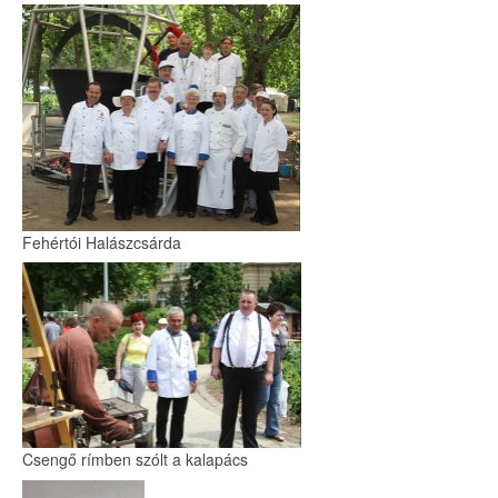
Fehértói Halászcsárda
Csengő rímben szólt a kalapács