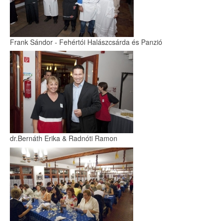
Frank Sándor - Fehértói Halászcsárda és Panzió
dr.Bernáth Erika & Radnóti Ramon