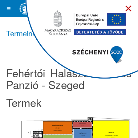
×
Termeink
Fehértói Halászcsárda és
Panzió - Szeged
Termek