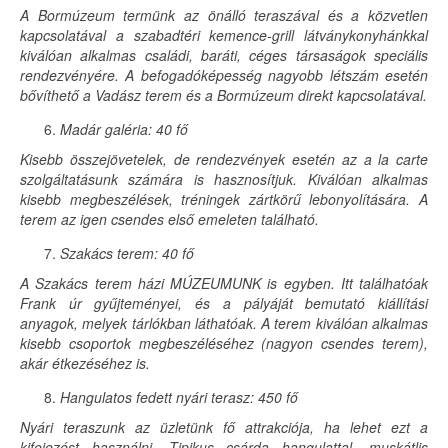
A Bormúzeum termünk az önálló teraszával és a közvetlen
kapcsolatával a szabadtéri kemence-grill látványkonyhánkkal
kiválóan alkalmas családi, baráti, céges társaságok speciális
rendezvényére. A befogadóképesség nagyobb létszám esetén
bővíthető a Vadász terem és a Bormúzeum direkt kapcsolatával.
Madár galéria: 40 fő
Kisebb összejövetelek, de rendezvények esetén az a la carte
szolgáltatásunk számára is hasznosítjuk. Kiválóan alkalmas
kisebb megbeszélések, tréningek zártkörű lebonyolítására. A
terem az igen csendes első emeleten található.
Szakács terem: 40 fő
A Szakács terem házi MÚZEUMUNK is egyben. Itt találhatóak
Frank úr gyűjteményei, és a pályáját bemutató kiállítási
anyagok, melyek tárlókban láthatóak. A terem kiválóan alkalmas
kisebb csoportok megbeszéléséhez (nagyon csendes terem),
akár étkezéséhez is.
Hangulatos fedett nyári terasz: 450 fő
Nyári teraszunk az üzletünk fő attrakciója, ha lehet ezt a
kifejezést használni. Tipikus csárda hangulattal, muskátlis