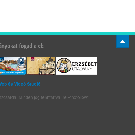
ányokat fogadja el:
Web és Videó Stúdió
zcsárda. Minden jog fenntartva. rel="nofollow"