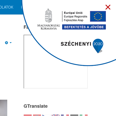
×
OLATOK
HALFESZTIVÁL
Facebook
GTranslate