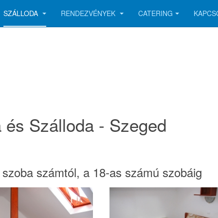
SZÁLLODA
RENDEZVÉNYEK
CATERING
KAPCS
 és Szálloda - Szeged
2. szoba számtól, a 18-as számú szobáig