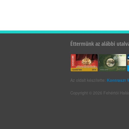
Éttermünk az alábbi utalv
Az oldalt készítette:
Kontraszt 
Copyright © 2026 Fehértói Halás