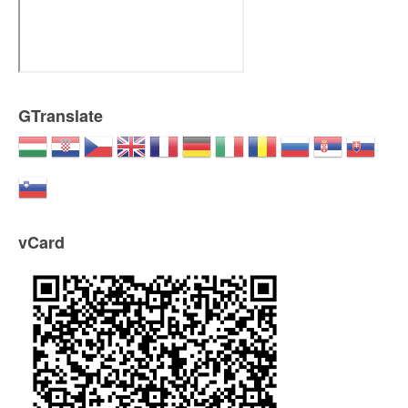
GTranslate
vCard