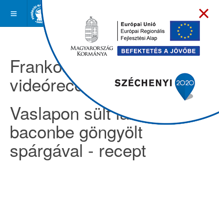
×
Frankóságok -
videóreceptek
Vaslapon sült lazacfilé
baconbe göngyölt
spárgával - recept