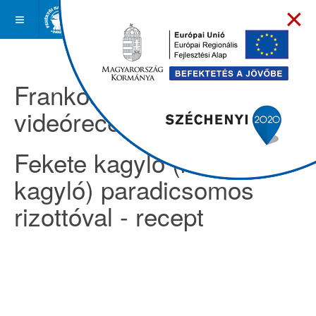
×
Frankóságok -
videóreceptek
Fekete kagyló (kék
kagyló) paradicsomos
rizottóval - recept