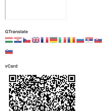
GTranslate
vCard