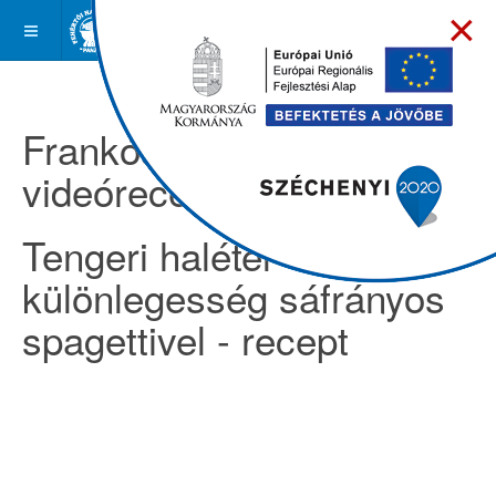
×
Frankóságok -
videóreceptek
Tengeri halétel
különlegesség sáfrányos
spagettivel - recept