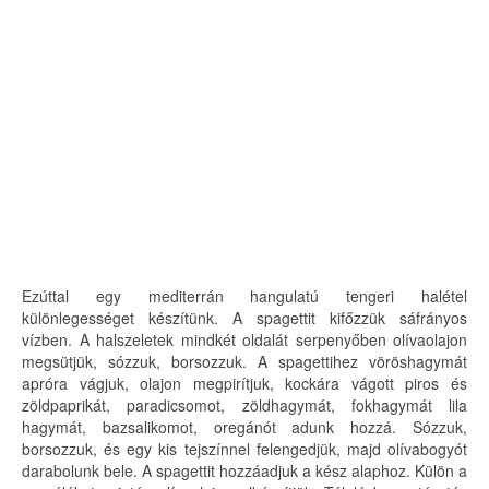
Ezúttal egy mediterrán hangulatú tengeri halétel
különlegességet készítünk. A spagettit kifőzzük sáfrányos
vízben. A halszeletek mindkét oldalát serpenyőben olívaolajon
megsütjük, sózzuk, borsozzuk. A spagettihez vöröshagymát
apróra vágjuk, olajon megpirítjuk, kockára vágott piros és
zöldpaprikát, paradicsomot, zöldhagymát, fokhagymát lila
hagymát, bazsalikomot, oregánót adunk hozzá. Sózzuk,
borsozzuk, és egy kis tejszínnel felengedjük, majd olívabogyót
darabolunk bele. A spagettit hozzáadjuk a kész alaphoz. Külön a