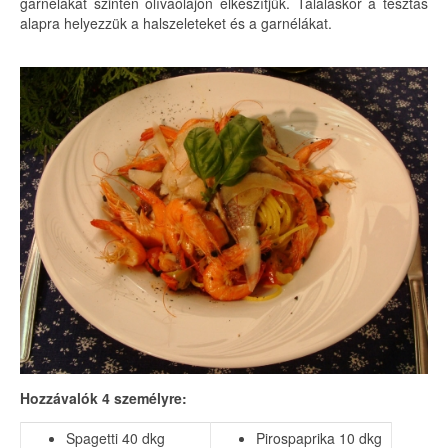
garnélákat szintén olívaolajon elkészítjük. Tálaláskor a tésztás
alapra helyezzük a halszeleteket és a garnélákat.
Hozzávalók 4 személyre:
Spagetti 40 dkg
Pirospaprika 10 dkg