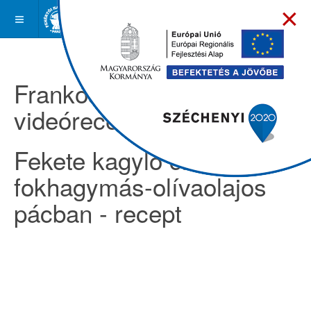
×
Frankóságok -
videóreceptek
Fekete kagyló citromos-
fokhagymás-olívaolajos
pácban - recept