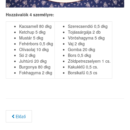
Hozzávalók 4 személyre:
Kacsamell 80 dkg
Szerecsendió 0,5 dkg
Ketchup 5 dkg
Tojássárgája 2 db
Mustár 5 dkg
Vöröshagyma 5 dkg
Fehérbors 0,5 dkg
Vaj 2 dkg
Olívaolaj 10 dkg
Gomba 20 dkg
Só 2 dkg
Bors 0,5 dkg
Juhtúró 20 dkg
Zöldpetrezselyem 1 cs.
Burgonya 80 dkg
Kakukkfű 0,5 cs.
Fokhagyma 2 dkg
Borsikafű 0,5 cs
Előző