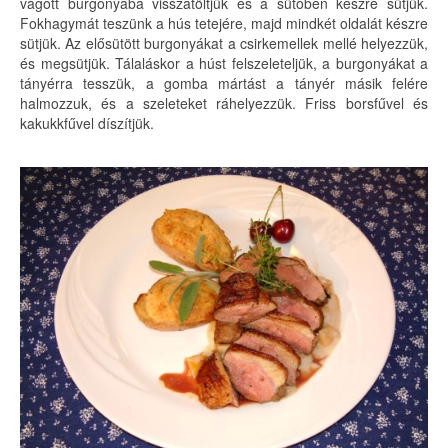
vágott burgonyába visszatöltjük és a sütőben készre sütjük.
Fokhagymát teszünk a hús tetejére, majd mindkét oldalát készre
sütjük. Az elősütött burgonyákat a csirkemellek mellé helyezzük,
és megsütjük. Tálaláskor a húst felszeleteljük, a burgonyákat a
tányérra tesszük, a gomba mártást a tányér másik felére
halmozzuk, és a szeleteket ráhelyezzük. Friss borsfűvel és
kakukkfűvel díszítjük.