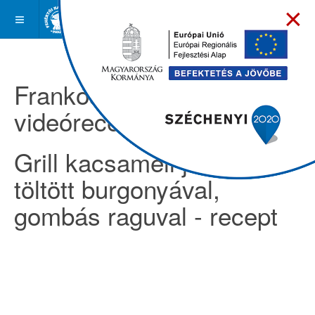
×
Frankóságok -
videóreceptek
Grill kacsamell juhtúróval
töltött burgonyával,
gombás raguval - recept