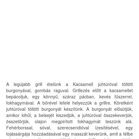
A legújabb grill ételünk a Kacsamell juhtúróval töltött
burgonyával, gombás raguval. Grillezés előtt a kacsamellet
bepácoljuk, egy könnyű, száraz pácban, kevés fűszerrel,
fokhagymával. A bőrével lefelé helyezzük a grillre. Köretként
juhtúróval töltött burgonyát készítünk. A burgonyát elősütjük,
amikor kihűl, a belsejét kiszedjük, a juhtúróval összekeverjük,
összetörjük, olajon megpirított fokhagymát teszünk alá.
Fehérborssal, sóval, szerecsendióval ízesítésével, egy
tojássárgája hozzáadásával egy masszát keverünk, amit a félbe