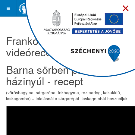
×
Frankóságok -
videóreceptek
Barna sörben párolt
házinyúl - recept
(vöröshagyma, sárgarépa, fokhagyma, rozmaring, kakukkfű,
laskagomba) – tálalásnál a sárgarépát, laskagombát használjuk