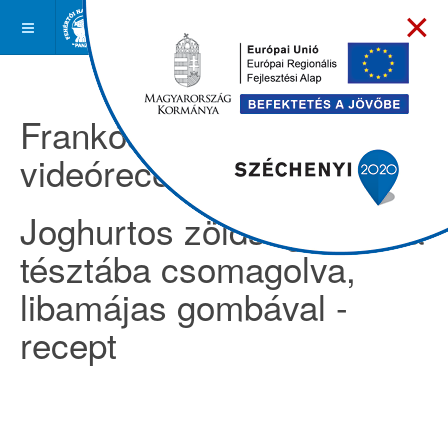
×
Frankóságok -
videóreceptek
Joghurtos zöldség csusza
tésztába csomagolva,
libamájas gombával -
recept