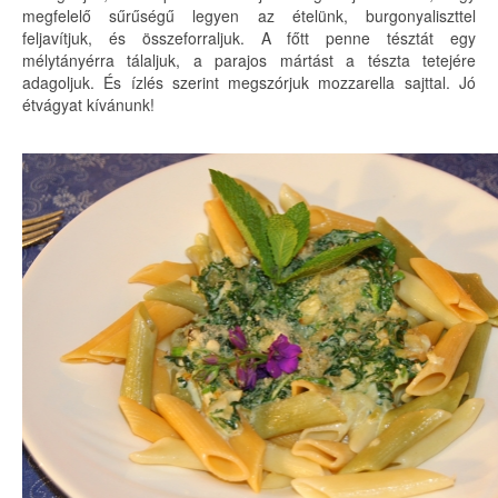
megfelelő sűrűségű legyen az ételünk, burgonyaliszttel
feljavítjuk, és összeforraljuk. A főtt penne tésztát egy
mélytányérra tálaljuk, a parajos mártást a tészta tetejére
adagoljuk. És ízlés szerint megszórjuk mozzarella sajttal. Jó
étvágyat kívánunk!