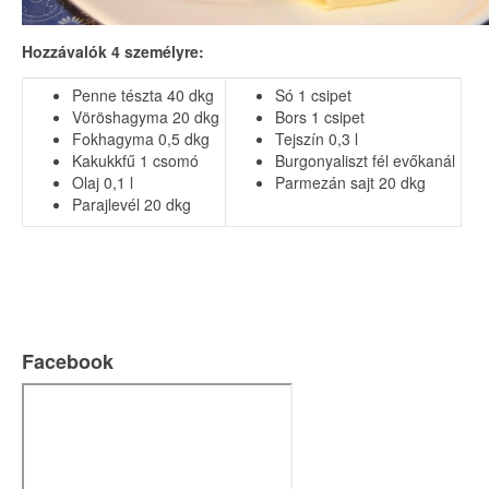
Hozzávalók 4 személyre:
Penne tészta 40 dkg
Só 1 csipet
Vöröshagyma 20 dkg
Bors 1 csipet
Fokhagyma 0,5 dkg
Tejszín 0,3 l
Kakukkfű 1 csomó
Burgonyaliszt fél evőkanál
Olaj 0,1 l
Parmezán sajt 20 dkg
Parajlevél 20 dkg
Facebook