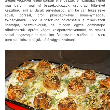
üreges végükkel felfelé sorban elrendezzük. A libamájat (lehet
más baromfi máj is) összekockázzuk, csongrádi tölteléket
készítünk, ami áll darált sertéshúsból, ami be van fűszerezve
sóval, borssal, őrölt pirospaprikával, köménymaggal,
fokhagymával. Ebbe a töltelékbe beletesszük a felkockázott
libamájat, összekeverjük, és minden egyes gombafejre
ráhalmozzuk. Apróra vágott zöldpetrezselyemmel, és reszelt
sajttal megszórjuk az ételünket. Betesszük a sütőbe, kb. 15-20
perc alatt készre sütjük. Jó étvágyat kívánunk!