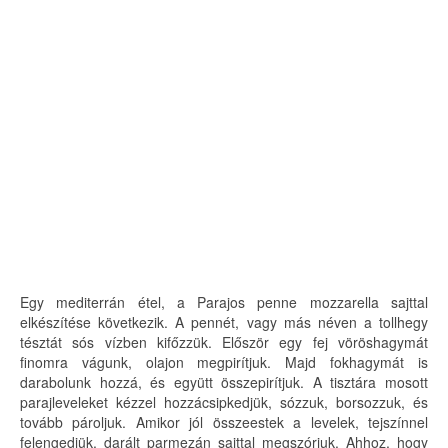
Egy mediterrán étel, a Parajos penne mozzarella sajttal
elkészítése következik. A pennét, vagy más néven a tollhegy
tésztát sós vízben kifőzzük. Először egy fej vöröshagymát
finomra vágunk, olajon megpirítjuk. Majd fokhagymát is
darabolunk hozzá, és együtt összepirítjuk. A tisztára mosott
parajleveleket kézzel hozzácsipkedjük, sózzuk, borsozzuk, és
tovább pároljuk. Amikor jól összeestek a levelek, tejszínnel
felengedjük, darált parmezán sajttal megszórjuk. Ahhoz, hogy