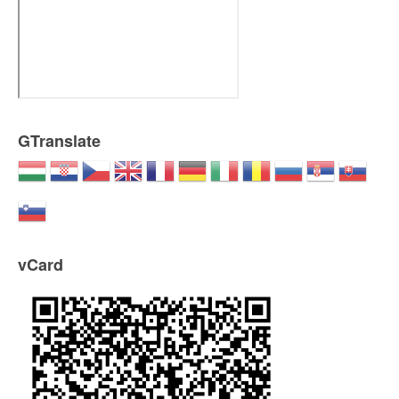
GTranslate
vCard