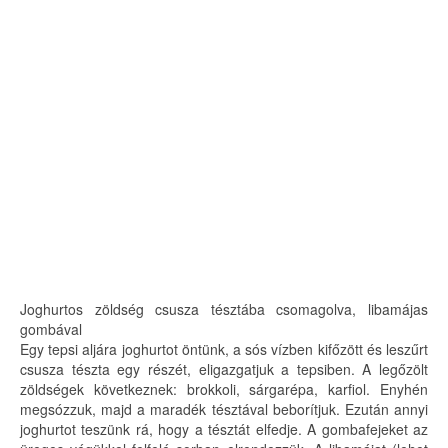
Joghurtos zöldség csusza tésztába csomagolva, libamájas
gombával
Egy tepsi aljára joghurtot öntünk, a sós vízben kifőzött és leszűrt
csusza tészta egy részét, eligazgatjuk a tepsiben. A legőzölt
zöldségek következnek: brokkoli, sárgarépa, karfiol. Enyhén
megsózzuk, majd a maradék tésztával beborítjuk. Ezután annyi
joghurtot teszünk rá, hogy a tésztát elfedje. A gombafejeket az