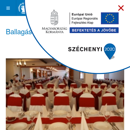
×
Ballagás Galéria