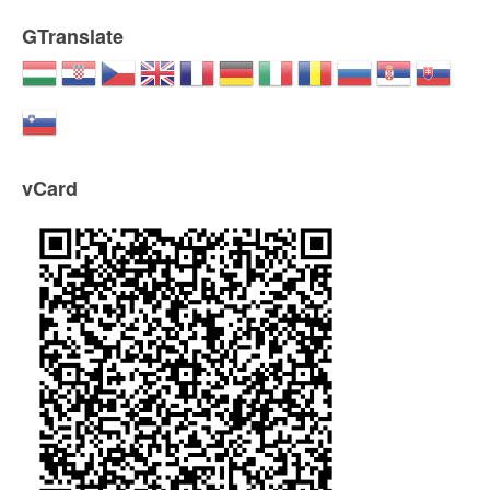
GTranslate
vCard