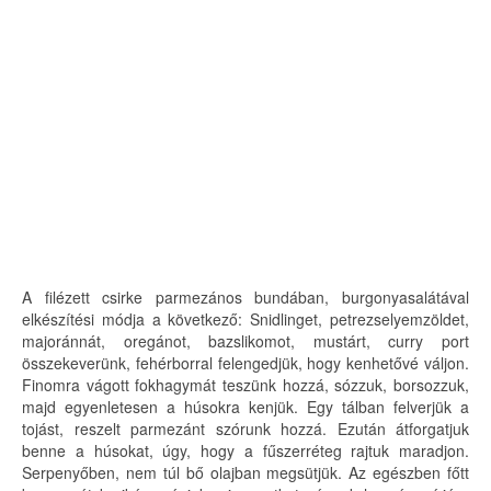
A filézett csirke parmezános bundában, burgonyasalátával
elkészítési módja a következő: Snidlinget, petrezselyemzöldet,
majoránnát, oregánot, bazslikomot, mustárt, curry port
összekeverünk, fehérborral felengedjük, hogy kenhetővé váljon.
Finomra vágott fokhagymát teszünk hozzá, sózzuk, borsozzuk,
majd egyenletesen a húsokra kenjük. Egy tálban felverjük a
tojást, reszelt parmezánt szórunk hozzá. Ezután átforgatjuk
benne a húsokat, úgy, hogy a fűszerréteg rajtuk maradjon.
Serpenyőben, nem túl bő olajban megsütjük. Az egészben főtt