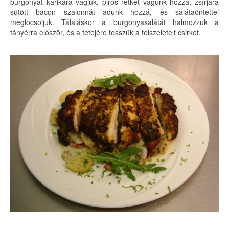
burgonyát karikára vágjuk, piros retket vágunk hozzá, zsírjára
sütött bacon szalonnát adunk hozzá, és salátaöntettel
meglocsoljuk. Tálaláskor a burgonyasalátát halmozzuk a
tányérra először, és a tetejére tesszük a felszeletelt csirkét.