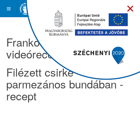
×
Frankóságok -
videóreceptek
Filézett csirke
parmezános bundában -
recept